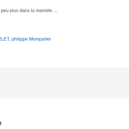
un peu plus dans la marmite …
RLET
,
philippe Momparler
e